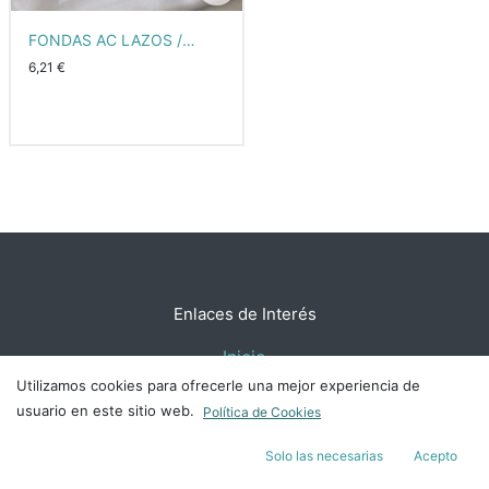
FONDAS AC LAZOS /
MANTEL
6,21
€
Enlaces de Interés
Inicio
Política de Cookies
Utilizamos cookies para ofrecerle una mejor experiencia de
Términos y Condiciones
usuario en este sitio web.
Política de Cookies
Pedidos y devoluciones
Solo las necesarias
Acepto