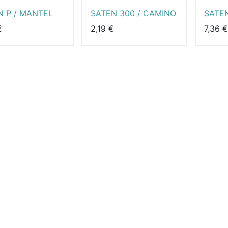
N P / MANTEL
SATEN 300 / CAMINO
SATE
MANT
€
2,19
€
7,36
€