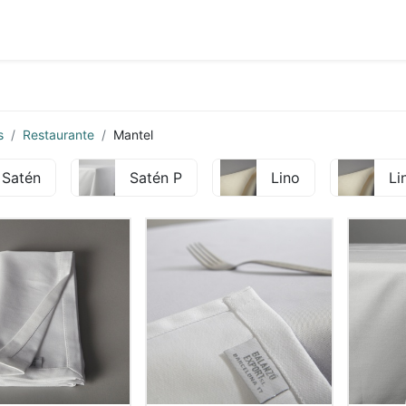
 vendidos
Baño
Habitación
Restaurante
s
Restaurante
Mantel
Satén
Satén P
Lino
Li