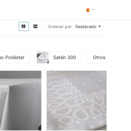
0
¿Quiénes somos?
Contacto
Ordenar por:
Destacado
no Poliéster
Satén 300
Otros