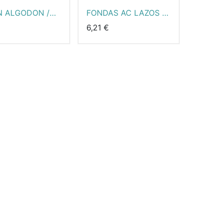
N ALGODON /
FONDAS AC LAZOS /
EL
MANTEL
6,21
€