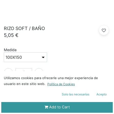
RIZO SOFT / BAÑO
5,05
€
Medida
Utilizamos cookies para ofrecerle una mejor experiencia de
usuario en este sitio web.
Política de Cookies
SKU:
RSO100X150BL400
Etiqueta
:
ET - NULL
Solo las necesarias
Acepto
Estampado
:
SE - SIN ESTAMPADO
Add to Cart
Lema
:
SL - SIN LEMA