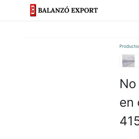
Inicio
Más
Producto
No 
en 
415